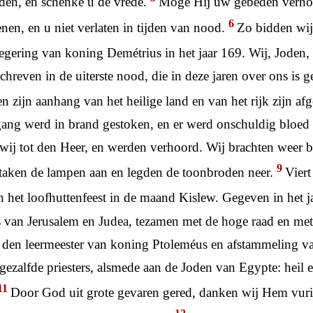
den, en schenke u de vrede.
Moge Hij uw gebeden verho
6
nen, en u niet verlaten in tijden van nood.
Zo bidden wij
egering van koning Demétrius in het jaar 169. Wij, Joden,
schreven in de uiterste nood, die in deze jaren over ons is
en zijn aanhang van het heilige land en van het rijk zijn af
ang werd in brand gestoken, en er werd onschuldig bloed 
ij tot den Heer, en werden verhoord. Wij brachten weer b
9
 staken de lampen aan en legden de toonbroden neer.
Viert
 het loofhuttenfeest in de maand Kislew. Gegeven in het j
 van Jerusalem en Judea, tezamen met de hoge raad en met
 den leermeester van koning Ptoleméus en afstammeling va
 gezalfde priesters, alsmede aan de Joden van Egypte: heil 
11
Door God uit grote gevaren gered, danken wij Hem vurig