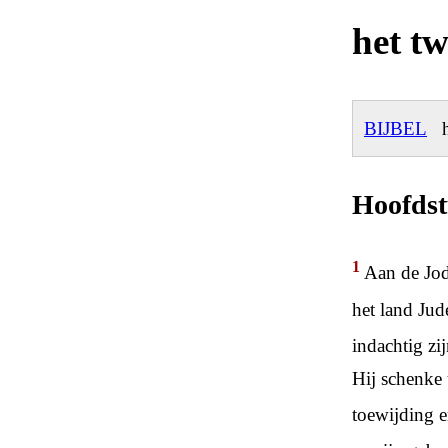
het t
BIJBEL
h
Hoofdst
1
Aan de Jod
het land Jud
indachtig zi
Hij schenke 
toewijding 