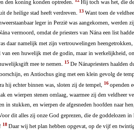
12
gen den koning konden optreden.
Hij toch was het, die d
13
it de heilige stad heeft verdreven.
Want toen de veldhee
nweerstaanbaar leger in Perzië was aangekomen, werden zij
ána vermoord, omdat de priesters van Nána een list hadde
as daar namelijk met zijn vertrouwelingen heengetrokken
van een huwelijk met de godin, maar in werkelijkheid, om
15
 huwelijksgift mee te nemen.
De Nánapriesters haalden d
voorschijn, en Antiochus ging met een klein gevolg de temp
16
a hij echter binnen was, sloten zij de tempel,
openden e
dak en wierpen stenen omlaag, waarmee zij den veldheer ve
en in stukken, en wierpen de afgesneden hoofden naar hen,
Voor dit alles zij onze God geprezen, die de goddelozen in 
18
t!
Daar wij het plan hebben opgevat, op de vijf en twinti